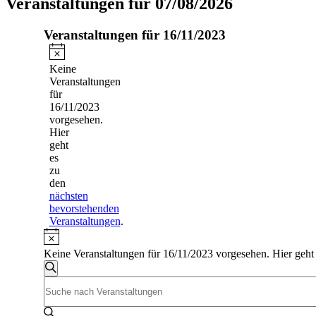
Veranstaltungen für 07/08/2026
Veranstaltungen für 16/11/2023
Hinweis
Keine
Veranstaltungen
für
16/11/2023
vorgesehen.
Hier
geht
es
zu
den
nächsten
bevorstehenden
Veranstaltungen
.
Hinweis
Keine Veranstaltungen für 16/11/2023 vorgesehen. Hier geht
Veranstaltungen
Suche
Bitte
Suche
Schlüsselwort
und
eingeben.