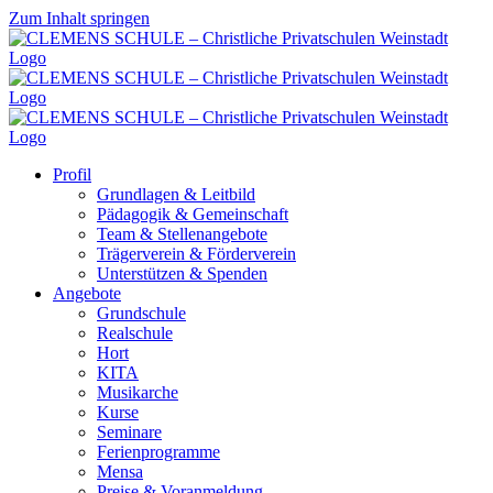
Zum Inhalt springen
Profil
Grundlagen & Leitbild
Pädagogik & Gemeinschaft
Team & Stellenangebote
Trägerverein & Förderverein
Unterstützen & Spenden
Angebote
Grundschule
Realschule
Hort
KITA
Musikarche
Kurse
Seminare
Ferienprogramme
Mensa
Preise & Voranmeldung