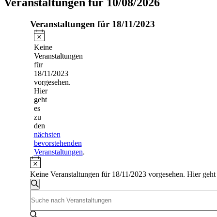
Veranstaltungen für 10/08/2026
Veranstaltungen für 18/11/2023
Hinweis
Keine
Veranstaltungen
für
18/11/2023
vorgesehen.
Hier
geht
es
zu
den
nächsten
bevorstehenden
Veranstaltungen
.
Hinweis
Keine Veranstaltungen für 18/11/2023 vorgesehen. Hier geht
Veranstaltungen
Suche
Bitte
Suche
Schlüsselwort
und
eingeben.