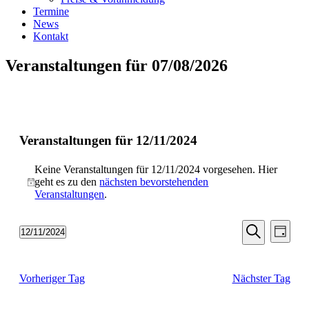
Termine
News
Kontakt
Veranstaltungen für 07/08/2026
Veranstaltungen für 12/11/2024
Keine Veranstaltungen für 12/11/2024 vorgesehen. Hier
geht es zu den
nächsten bevorstehenden
Hinweis
Veranstaltungen
.
Veransta
Vera
12/11/2024
Tag
Ansic
Suche
Datum
Suche
Navi
wählen.
und
Vorheriger Tag
Nächster Tag
Ansichten
Navigati