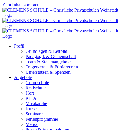
Zum Inhalt springen
Profil
Grundlagen & Leitbild
Pädagogik & Gemeinschaft
Team & Stellenangebote
Trägerverein & Förderverein
Unterstützen & Spenden
Angebote
Grundschule
Realschule
Hort
KITA
Musikarche
Kurse
Seminare
Ferienprogramme
Mensa
Preise & Voranmeldung