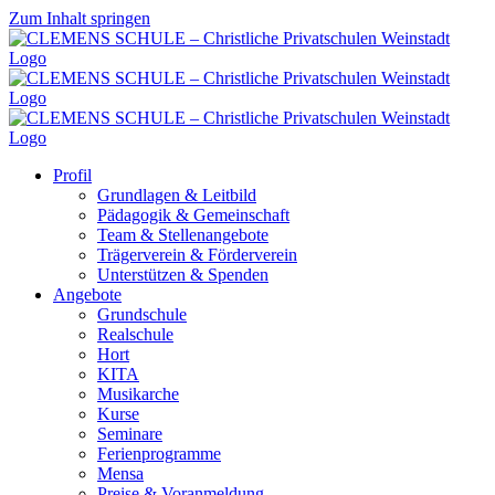
Zum Inhalt springen
Profil
Grundlagen & Leitbild
Pädagogik & Gemeinschaft
Team & Stellenangebote
Trägerverein & Förderverein
Unterstützen & Spenden
Angebote
Grundschule
Realschule
Hort
KITA
Musikarche
Kurse
Seminare
Ferienprogramme
Mensa
Preise & Voranmeldung