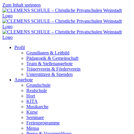
Zum Inhalt springen
Profil
Grundlagen & Leitbild
Pädagogik & Gemeinschaft
Team & Stellenangebote
Trägerverein & Förderverein
Unterstützen & Spenden
Angebote
Grundschule
Realschule
Hort
KITA
Musikarche
Kurse
Seminare
Ferienprogramme
Mensa
Preise & Voranmeldung