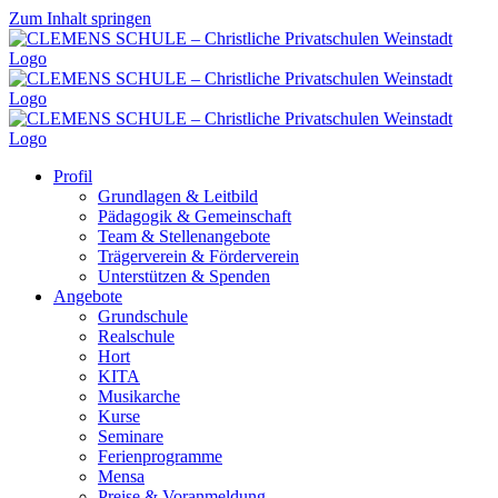
Zum Inhalt springen
Profil
Grundlagen & Leitbild
Pädagogik & Gemeinschaft
Team & Stellenangebote
Trägerverein & Förderverein
Unterstützen & Spenden
Angebote
Grundschule
Realschule
Hort
KITA
Musikarche
Kurse
Seminare
Ferienprogramme
Mensa
Preise & Voranmeldung