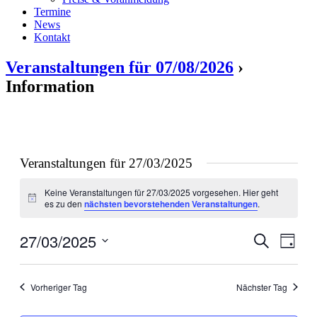
Termine
News
Kontakt
Veranstaltungen für 07/08/2026
›
Information
Veranstaltungen für 27/03/2025
Keine Veranstaltungen für 27/03/2025 vorgesehen. Hier geht
Hinweis
es zu den
nächsten bevorstehenden Veranstaltungen
.
27/03/2025
Veranstal
Veran
Suche
Tag
Ansic
Suche
Datum
Navig
wählen.
und
Vorheriger Tag
Nächster Tag
Ansichten
Navigati