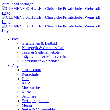
Zum Inhalt springen
Profil
Grundlagen & Leitbild
Pädagogik & Gemeinschaft
Team & Stellenangebote
Trägerverein & Förderverein
Unterstützen & Spenden
Angebote
Grundschule
Realschule
Hort
KITA
Musikarche
Kurse
Seminare
Ferienprogramme
Mensa
Preise & Voranmeldung