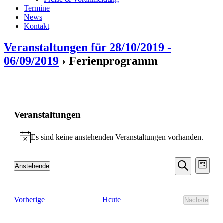
Termine
News
Kontakt
Veranstaltungen für 28/10/2019 -
06/09/2019
› Ferienprogramm
Veranstaltungen
Es sind keine anstehenden Veranstaltungen vorhanden.
Hinweis
Veransta
Vera
Anstehende
Liste
Ansic
Suche
Datum
Suche
Navi
wählen.
und
Veranstaltungen
Heute
Vorherige
Nächste
Ansichten
Veransta
Navigati