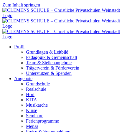
Zum Inhalt springen
Profil
Grundlagen & Leitbild
Pädagogik & Gemeinschaft
Team & Stellenangebote
Trägerverein & Förderverein
Unterstützen & Spenden
Angebote
Grundschule
Realschule
Hort
KITA
Musikarche
Kurse
Seminare
Ferienprogramme
Mensa
Preise & Voranmeldung