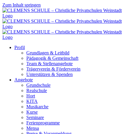
Zum Inhalt springen
Profil
Grundlagen & Leitbild
Pädagogik & Gemeinschaft
Team & Stellenangebote
Trägerverein & Förderverein
Unterstützen & Spenden
Angebote
Grundschule
Realschule
Hort
KITA
Musikarche
Kurse
Seminare
Ferienprogramme
Mensa
Preise & Voranmeldung