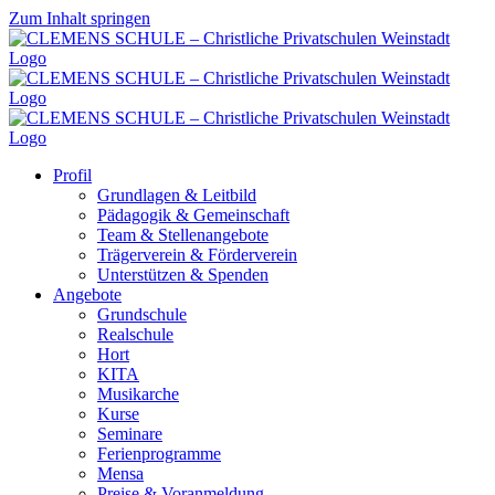
Zum Inhalt springen
Profil
Grundlagen & Leitbild
Pädagogik & Gemeinschaft
Team & Stellenangebote
Trägerverein & Förderverein
Unterstützen & Spenden
Angebote
Grundschule
Realschule
Hort
KITA
Musikarche
Kurse
Seminare
Ferienprogramme
Mensa
Preise & Voranmeldung