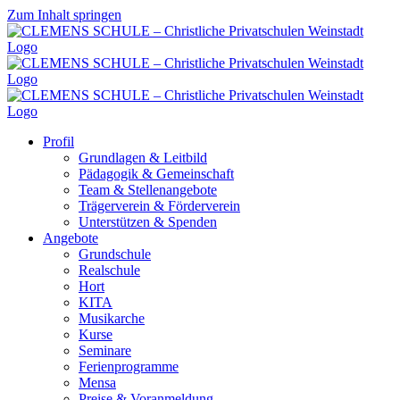
Zum Inhalt springen
Profil
Grundlagen & Leitbild
Pädagogik & Gemeinschaft
Team & Stellenangebote
Trägerverein & Förderverein
Unterstützen & Spenden
Angebote
Grundschule
Realschule
Hort
KITA
Musikarche
Kurse
Seminare
Ferienprogramme
Mensa
Preise & Voranmeldung