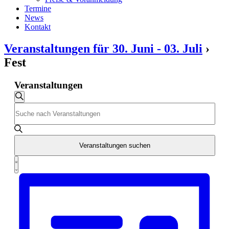
Termine
News
Kontakt
Veranstaltungen für 30. Juni - 03. Juli
›
Fest
Veranstaltungen
Veranstaltungen
Suche
Bitte
Suche
Schlüsselwort
und
eingeben.
Suche
Ansichten,
nach
Veranstaltungen suchen
Navigation
Veranstaltungen
Veranstaltung
Schlüsselwort.
Liste
Ansichten-
Navigation