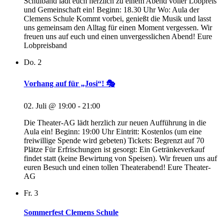
Schulband lädt euch herzlich zu einem Abend voller Lobpreis
und Gemeinschaft ein! Beginn: 18.30 Uhr Wo: Aula der
Clemens Schule Kommt vorbei, genießt die Musik und lasst
uns gemeinsam den Alltag für einen Moment vergessen. Wir
freuen uns auf euch und einen unvergesslichen Abend! Eure
Lobpreisband
Do.
2
Vorhang auf für „Josi“! 🎭
02. Juli @ 19:00
-
21:00
Die Theater-AG lädt herzlich zur neuen Aufführung in die
Aula ein! Beginn: 19:00 Uhr Eintritt: Kostenlos (um eine
freiwillige Spende wird gebeten) Tickets: Begrenzt auf 70
Plätze Für Erfrischungen ist gesorgt: Ein Getränkeverkauf
findet statt (keine Bewirtung von Speisen). Wir freuen uns auf
euren Besuch und einen tollen Theaterabend! Eure Theater-
AG
Fr.
3
Sommerfest Clemens Schule