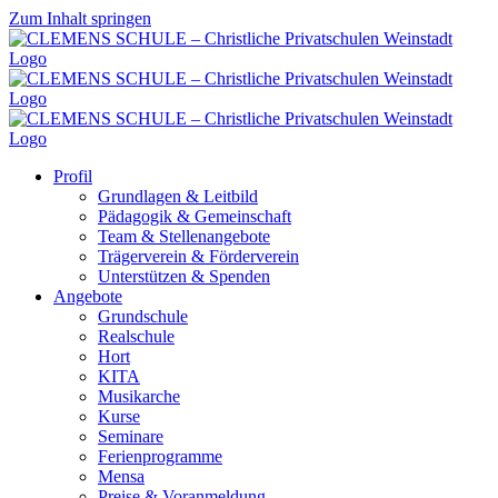
Zum Inhalt springen
Profil
Grundlagen & Leitbild
Pädagogik & Gemeinschaft
Team & Stellenangebote
Trägerverein & Förderverein
Unterstützen & Spenden
Angebote
Grundschule
Realschule
Hort
KITA
Musikarche
Kurse
Seminare
Ferienprogramme
Mensa
Preise & Voranmeldung