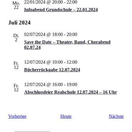
22/01/2024 @ 20:00
-
22:00
Mo.
22
Infoabend Grundschule – 22.01.2024
Juli 2024
02/07/2024 @ 18:00
-
20:00
Di.
2
Save the Date – Theater, Band, Chorabend
02.07.24
12/07/2024 @ 10:00
-
12:00
Fr.
12
Bücherrückgabe 12.07.2024
12/07/2024 @ 16:00
-
19:00
Fr.
12
Abschlussfeier Realschule 12.07.2024 – 16 Uhr
Veranstaltungen
Vera
Vorherige
Heute
Nächste