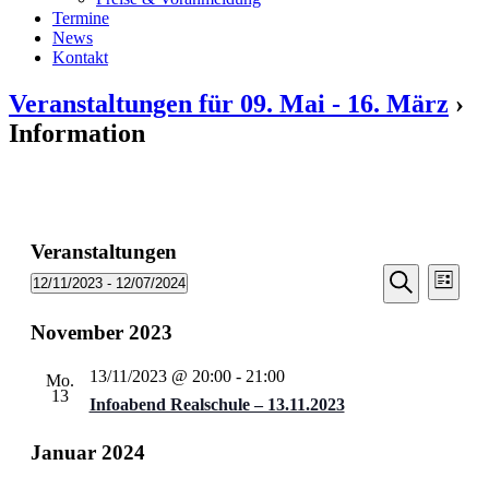
Termine
News
Kontakt
Veranstaltungen für 09. Mai - 16. März
›
Information
Veranstaltungen
Veransta
Vera
12/11/2023
 - 
12/07/2024
Liste
Ansic
Suche
Datum
Suche
Navi
wählen.
November 2023
und
Ansichten
13/11/2023 @ 20:00
-
21:00
Mo.
Navigati
13
Infoabend Realschule – 13.11.2023
Januar 2024