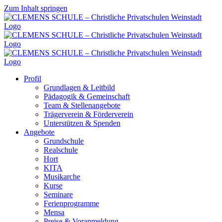
Zum Inhalt springen
Profil
Grundlagen & Leitbild
Pädagogik & Gemeinschaft
Team & Stellenangebote
Trägerverein & Förderverein
Unterstützen & Spenden
Angebote
Grundschule
Realschule
Hort
KITA
Musikarche
Kurse
Seminare
Ferienprogramme
Mensa
Preise & Voranmeldung