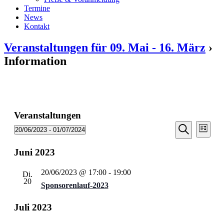
Termine
News
Kontakt
Veranstaltungen für 09. Mai - 16. März
›
Information
Veranstaltungen
Veransta
Vera
20/06/2023
 - 
01/07/2024
Liste
Ansic
Suche
Datum
Suche
Navi
wählen.
Juni 2023
und
Ansichten
20/06/2023 @ 17:00
-
19:00
Di.
Navigati
20
Sponsorenlauf-2023
Juli 2023