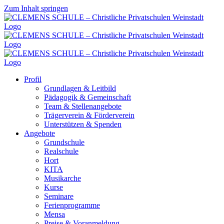
Zum Inhalt springen
Profil
Grundlagen & Leitbild
Pädagogik & Gemeinschaft
Team & Stellenangebote
Trägerverein & Förderverein
Unterstützen & Spenden
Angebote
Grundschule
Realschule
Hort
KITA
Musikarche
Kurse
Seminare
Ferienprogramme
Mensa
Preise & Voranmeldung