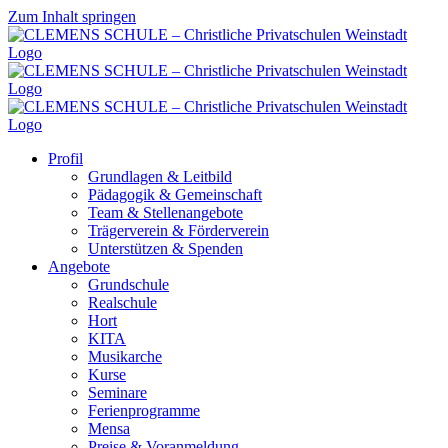
Zum Inhalt springen
Profil
Grundlagen & Leitbild
Pädagogik & Gemeinschaft
Team & Stellenangebote
Trägerverein & Förderverein
Unterstützen & Spenden
Angebote
Grundschule
Realschule
Hort
KITA
Musikarche
Kurse
Seminare
Ferienprogramme
Mensa
Preise & Voranmeldung