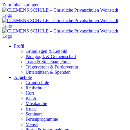
Zum Inhalt springen
Profil
Grundlagen & Leitbild
Pädagogik & Gemeinschaft
Team & Stellenangebote
Trägerverein & Förderverein
Unterstützen & Spenden
Angebote
Grundschule
Realschule
Hort
KITA
Musikarche
Kurse
Seminare
Ferienprogramme
Mensa
Preise & Voranmeldung