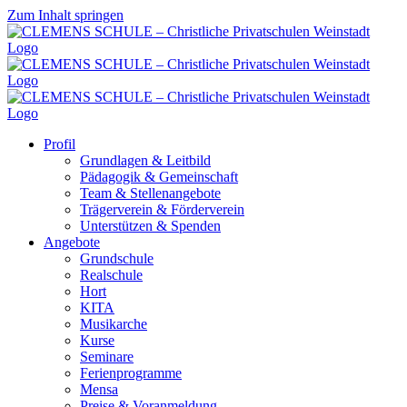
Zum Inhalt springen
Profil
Grundlagen & Leitbild
Pädagogik & Gemeinschaft
Team & Stellenangebote
Trägerverein & Förderverein
Unterstützen & Spenden
Angebote
Grundschule
Realschule
Hort
KITA
Musikarche
Kurse
Seminare
Ferienprogramme
Mensa
Preise & Voranmeldung