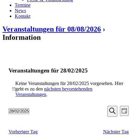
Termine
News
Kontakt
Veranstaltungen für 08/08/2026
›
Information
Veranstaltungen für 28/02/2025
Keine Veranstaltungen für 28/02/2025 vorgesehen. Hier
geht es zu den
nächsten bevorstehenden
Hinweis
Veranstaltungen
.
Veransta
Vera
28/02/2025
Tag
Ansic
Suche
Datum
Suche
Navi
wählen.
und
Vorheriger Tag
Nächster Tag
Ansichten