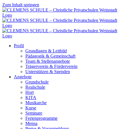
Zum Inhalt springen
Profil
Grundlagen & Leitbild
Pädagogik & Gemeinschaft
Team & Stellenangebote
Trägerverein & Förderverein
Unterstützen & Spenden
Angebote
Grundschule
Realschule
Hort
KITA
Musikarche
Kurse
Seminare
Ferienprogramme
Mensa
Preise & Voranmeldung