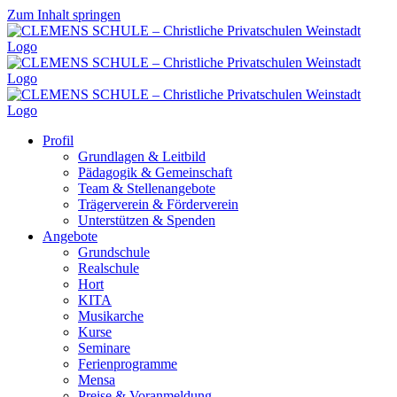
Zum Inhalt springen
Profil
Grundlagen & Leitbild
Pädagogik & Gemeinschaft
Team & Stellenangebote
Trägerverein & Förderverein
Unterstützen & Spenden
Angebote
Grundschule
Realschule
Hort
KITA
Musikarche
Kurse
Seminare
Ferienprogramme
Mensa
Preise & Voranmeldung