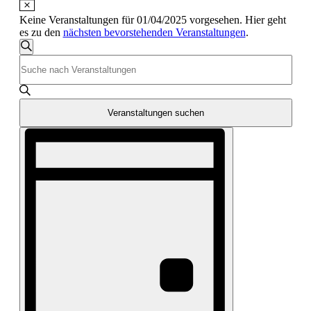
Keine Veranstaltungen für 01/04/2025 vorgesehen. Hier geht
es zu den
nächsten bevorstehenden Veranstaltungen
.
Veranstaltungen
Suche
Bitte
Suche
Schlüsselwort
und
eingeben.
Suche
Ansichten,
nach
Veranstaltungen suchen
Navigation
Veranstaltungen
Veranstaltung
Schlüsselwort.
Ansichten-
Navigation