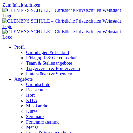
Zum Inhalt springen
Profil
Grundlagen & Leitbild
Pädagogik & Gemeinschaft
Team & Stellenangebote
Trägerverein & Förderverein
Unterstützen & Spenden
Angebote
Grundschule
Realschule
Hort
KITA
Musikarche
Kurse
Seminare
Ferienprogramme
Mensa
Preise & Voranmeldung