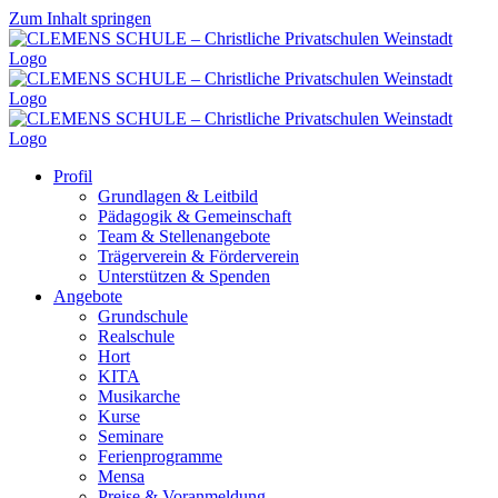
Zum Inhalt springen
Profil
Grundlagen & Leitbild
Pädagogik & Gemeinschaft
Team & Stellenangebote
Trägerverein & Förderverein
Unterstützen & Spenden
Angebote
Grundschule
Realschule
Hort
KITA
Musikarche
Kurse
Seminare
Ferienprogramme
Mensa
Preise & Voranmeldung