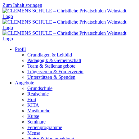
Zum Inhalt springen
Profil
Grundlagen & Leitbild
Pädagogik & Gemeinschaft
Team & Stellenangebote
Trägerverein & Förderverein
Unterstützen & Spenden
Angebote
Grundschule
Realschule
Hort
KITA
Musikarche
Kurse
Seminare
Ferienprogramme
Mensa
Preise & Voranmeldung