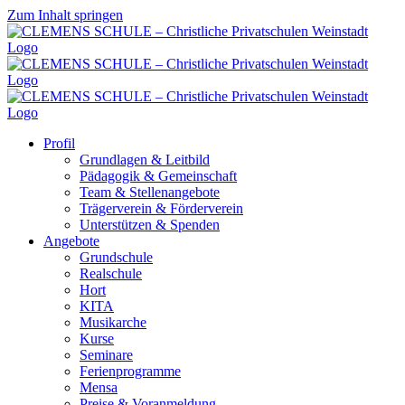
Zum Inhalt springen
Profil
Grundlagen & Leitbild
Pädagogik & Gemeinschaft
Team & Stellenangebote
Trägerverein & Förderverein
Unterstützen & Spenden
Angebote
Grundschule
Realschule
Hort
KITA
Musikarche
Kurse
Seminare
Ferienprogramme
Mensa
Preise & Voranmeldung