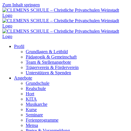
Zum Inhalt springen
Profil
Grundlagen & Leitbild
Pädagogik & Gemeinschaft
Team & Stellenangebote
Trägerverein & Förderverein
Unterstützen & Spenden
Angebote
Grundschule
Realschule
Hort
KITA
Musikarche
Kurse
Seminare
Ferienprogramme
Mensa
Preise & Voranmeldung