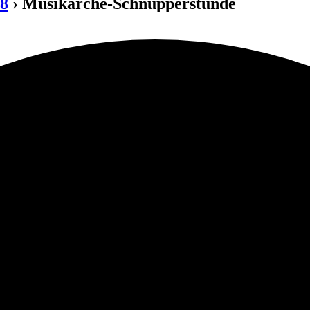
18
› Musikarche-Schnupperstunde