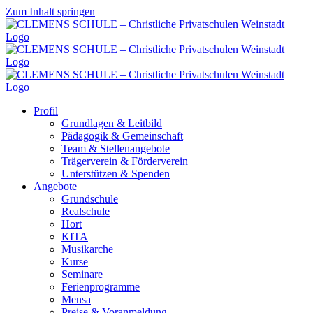
Zum Inhalt springen
Profil
Grundlagen & Leitbild
Pädagogik & Gemeinschaft
Team & Stellenangebote
Trägerverein & Förderverein
Unterstützen & Spenden
Angebote
Grundschule
Realschule
Hort
KITA
Musikarche
Kurse
Seminare
Ferienprogramme
Mensa
Preise & Voranmeldung