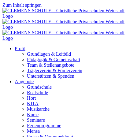
Zum Inhalt springen
Profil
Grundlagen & Leitbild
Pädagogik & Gemeinschaft
Team & Stellenangebote
Trägerverein & Förderverein
Unterstützen & Spenden
Angebote
Grundschule
Realschule
Hort
KITA
Musikarche
Kurse
Seminare
Ferienprogramme
Mensa
Preise & Voranmeldung