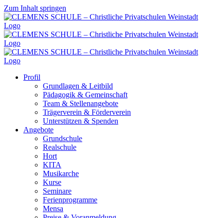
Zum Inhalt springen
Profil
Grundlagen & Leitbild
Pädagogik & Gemeinschaft
Team & Stellenangebote
Trägerverein & Förderverein
Unterstützen & Spenden
Angebote
Grundschule
Realschule
Hort
KITA
Musikarche
Kurse
Seminare
Ferienprogramme
Mensa
Preise & Voranmeldung