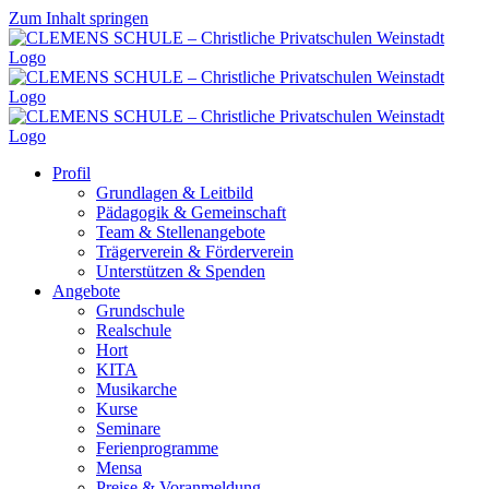
Zum Inhalt springen
Profil
Grundlagen & Leitbild
Pädagogik & Gemeinschaft
Team & Stellenangebote
Trägerverein & Förderverein
Unterstützen & Spenden
Angebote
Grundschule
Realschule
Hort
KITA
Musikarche
Kurse
Seminare
Ferienprogramme
Mensa
Preise & Voranmeldung