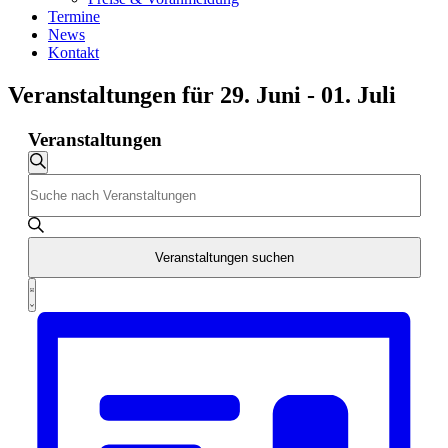
Termine
News
Kontakt
Veranstaltungen für 29. Juni - 01. Juli
Veranstaltungen
Veranstaltungen
Suche
Bitte
Suche
Schlüsselwort
und
eingeben.
Suche
Ansichten,
nach
Veranstaltungen suchen
Navigation
Veranstaltungen
Veranstaltung
Schlüsselwort.
Liste
Ansichten-
Navigation