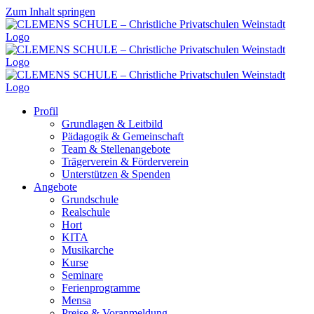
Zum Inhalt springen
Profil
Grundlagen & Leitbild
Pädagogik & Gemeinschaft
Team & Stellenangebote
Trägerverein & Förderverein
Unterstützen & Spenden
Angebote
Grundschule
Realschule
Hort
KITA
Musikarche
Kurse
Seminare
Ferienprogramme
Mensa
Preise & Voranmeldung