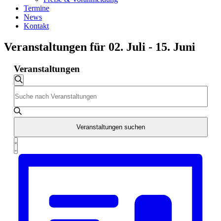
Termine
News
Kontakt
Veranstaltungen für 02. Juli - 15. Juni
Veranstaltungen
Veranstaltungen
Suche
Bitte
Suche
Schlüsselwort
und
eingeben.
Suche
Ansichten,
nach
Veranstaltungen suchen
Navigation
Veranstaltungen
Veranstaltung
Schlüsselwort.
Liste
Ansichten-
Navigation