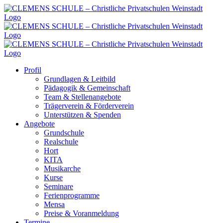
Zum
Inhalt
springen
Profil
Grundlagen & Leitbild
Pädagogik & Gemeinschaft
Team & Stellenangebote
Trägerverein & Förderverein
Unterstützen & Spenden
Angebote
Grundschule
Realschule
Hort
KITA
Musikarche
Kurse
Seminare
Ferienprogramme
Mensa
Preise & Voranmeldung
Termine