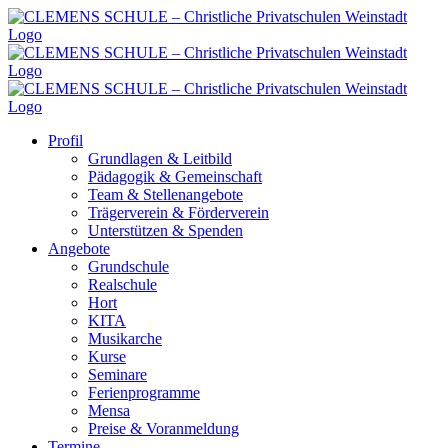
Zum
Inhalt
springen
Profil
Grundlagen & Leitbild
Pädagogik & Gemeinschaft
Team & Stellenangebote
Trägerverein & Förderverein
Unterstützen & Spenden
Angebote
Grundschule
Realschule
Hort
KITA
Musikarche
Kurse
Seminare
Ferienprogramme
Mensa
Preise & Voranmeldung
Termine