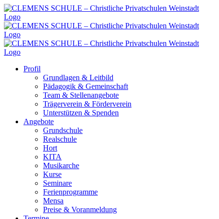
Zum
Inhalt
springen
Profil
Grundlagen & Leitbild
Pädagogik & Gemeinschaft
Team & Stellenangebote
Trägerverein & Förderverein
Unterstützen & Spenden
Angebote
Grundschule
Realschule
Hort
KITA
Musikarche
Kurse
Seminare
Ferienprogramme
Mensa
Preise & Voranmeldung
Termine