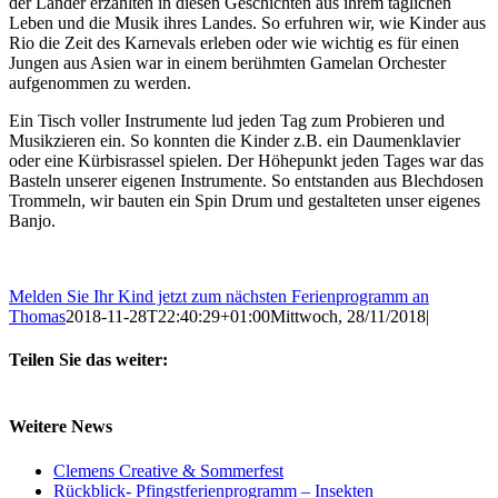
der Länder erzählten in diesen Geschichten aus ihrem täglichen
Leben und die Musik ihres Landes. So erfuhren wir, wie Kinder aus
Rio die Zeit des Karnevals erleben oder wie wichtig es für einen
Jungen aus Asien war in einem berühmten Gamelan Orchester
aufgenommen zu werden.
Ein Tisch voller Instrumente lud jeden Tag zum Probieren und
Musikzieren ein. So konnten die Kinder z.B. ein Daumenklavier
oder eine Kürbisrassel spielen. Der Höhepunkt jeden Tages war das
Basteln unserer eigenen Instrumente. So entstanden aus Blechdosen
Trommeln, wir bauten ein Spin Drum und gestalteten unser eigenes
Banjo.
Melden Sie Ihr Kind jetzt zum nächsten Ferienprogramm an
Thomas
2018-11-28T22:40:29+01:00
Mittwoch, 28/11/2018
|
Teilen Sie das weiter:
Facebook
X
E-
Mail
Weitere News
Clemens Creative & Sommerfest
Rückblick- Pfingstferienprogramm – Insekten