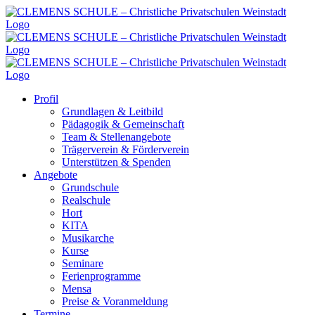
Zum
Inhalt
springen
Profil
Grundlagen & Leitbild
Pädagogik & Gemeinschaft
Team & Stellenangebote
Trägerverein & Förderverein
Unterstützen & Spenden
Angebote
Grundschule
Realschule
Hort
KITA
Musikarche
Kurse
Seminare
Ferienprogramme
Mensa
Preise & Voranmeldung
Termine