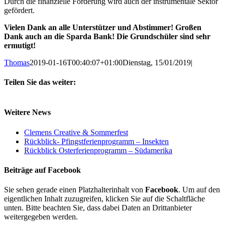
Durch die finanzielle Förderung wird auch der instrumentale Sektor
gefördert.
Vielen Dank an alle Unterstützer und Abstimmer! Großen
Dank auch an die Sparda Bank! Die Grundschüler sind sehr
ermutigt!
Thomas
2019-01-16T00:40:07+01:00
Dienstag, 15/01/2019
|
Teilen Sie das weiter:
Facebook
X
E-
Mail
Weitere News
Clemens Creative & Sommerfest
Rückblick- Pfingstferienprogramm – Insekten
Rückblick Osterferienprogramm – Südamerika
Beiträge auf Facebook
Sie sehen gerade einen Platzhalterinhalt von
Facebook
. Um auf den
eigentlichen Inhalt zuzugreifen, klicken Sie auf die Schaltfläche
unten. Bitte beachten Sie, dass dabei Daten an Drittanbieter
weitergegeben werden.