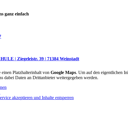
ns ganz einfach
7
E | Ziegeleistr. 39 | 71384 Weinstadt
 einen Platzhalterinhalt von
Google Maps
. Um auf den eigentlichen Inh
ss dabei Daten an Drittanbieter weitergegeben werden.
onen
n
ervice akzeptieren und Inhalte entsperren