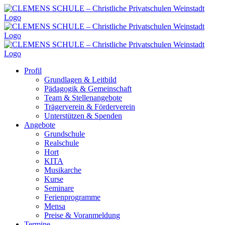
Zum
Inhalt
springen
Profil
Grundlagen & Leitbild
Pädagogik & Gemeinschaft
Team & Stellenangebote
Trägerverein & Förderverein
Unterstützen & Spenden
Angebote
Grundschule
Realschule
Hort
KITA
Musikarche
Kurse
Seminare
Ferienprogramme
Mensa
Preise & Voranmeldung
Termine