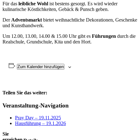
Für das
leibliche Wohl
ist bestens gesorgt. Es wird wieder
kulinarische Köstlichkeiten, Gebäck & Punsch geben.
Der
Adventsmarkt
bietet weihnachtliche Dekorationen, Geschenke
und Kunsthandwerk.
Um 12.00, 13.00, 14.00 & 15.00 Uhr gibt es
Führungen
durch die
Realschule, Grundschule, Kita und den Hort.
Zum Kalender hinzufügen
Teilen Sie das weiter:
Facebook
X
E-
Veranstaltung-Navigation
Mail
Pray Day – 19.11.2025
Hausführung – 19.1.2026
Sie
erreichen