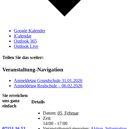
Google Kalender
iCalendar
Outlook 365
Outlook Live
Teilen Sie das weiter:
Facebook
X
E-
Veranstaltung-Navigation
Mail
Anmeldetag Grundschule 31.01.2026
Anmeldetag Realschule – 06.02.2026
Sie erreichen
uns ganz
Details
einfach
Datum:
05. Februar
Zeit:
14:00 - 17:00
07151 16 52
Veranstaltungskategorien:
Aktion
,
Information