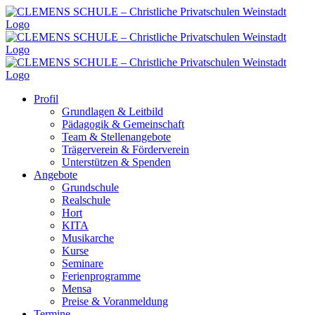
Zum
Inhalt
springen
Profil
Grundlagen & Leitbild
Pädagogik & Gemeinschaft
Team & Stellenangebote
Trägerverein & Förderverein
Unterstützen & Spenden
Angebote
Grundschule
Realschule
Hort
KITA
Musikarche
Kurse
Seminare
Ferienprogramme
Mensa
Preise & Voranmeldung
Termine