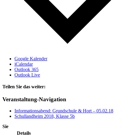
Google Kalender
iCalendar
Outlook 365
Outlook Live
Teilen Sie das weiter:
Facebook
X
E-
Veranstaltung-Navigation
Mail
Informationsabend: Grundschule & Hort – 05.02.18
Schullandheim 2018, Klasse 5b
Sie
Details