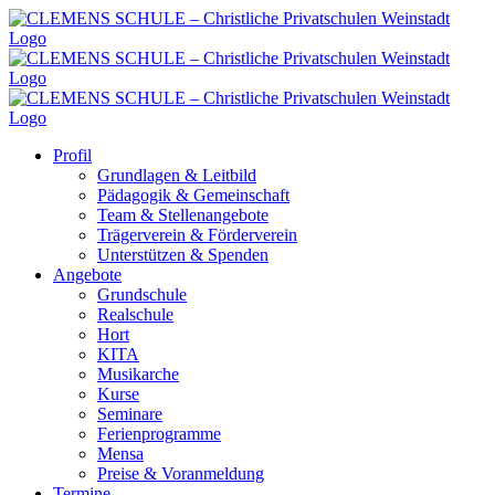
Zum
Inhalt
springen
Profil
Grundlagen & Leitbild
Pädagogik & Gemeinschaft
Team & Stellenangebote
Trägerverein & Förderverein
Unterstützen & Spenden
Angebote
Grundschule
Realschule
Hort
KITA
Musikarche
Kurse
Seminare
Ferienprogramme
Mensa
Preise & Voranmeldung
Termine