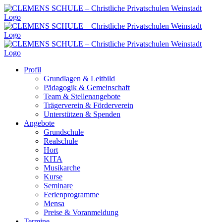
Zum
Inhalt
springen
Profil
Grundlagen & Leitbild
Pädagogik & Gemeinschaft
Team & Stellenangebote
Trägerverein & Förderverein
Unterstützen & Spenden
Angebote
Grundschule
Realschule
Hort
KITA
Musikarche
Kurse
Seminare
Ferienprogramme
Mensa
Preise & Voranmeldung
Termine