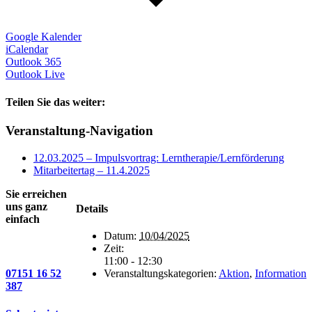
Google Kalender
iCalendar
Outlook 365
Outlook Live
Teilen Sie das weiter:
Facebook
X
E-
Veranstaltung-Navigation
Mail
12.03.2025 – Impulsvortrag: Lerntherapie/Lernförderung
Mitarbeitertag – 11.4.2025
Sie erreichen
uns ganz
Details
einfach
Datum:
10/04/2025
Zeit:
11:00 - 12:30
07151 16 52
Veranstaltungskategorien:
Aktion
,
Information
387