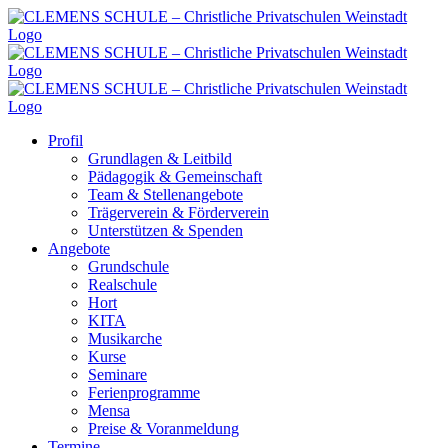
Zum
Inhalt
springen
Profil
Grundlagen & Leitbild
Pädagogik & Gemeinschaft
Team & Stellenangebote
Trägerverein & Förderverein
Unterstützen & Spenden
Angebote
Grundschule
Realschule
Hort
KITA
Musikarche
Kurse
Seminare
Ferienprogramme
Mensa
Preise & Voranmeldung
Termine