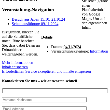
Sie sehen gerade
einen
Facebook
X
E-
Veranstaltung-Navigation
Platzhalterinhalt
Mail
von
Google
Maps
. Um auf
Besuch aus Japan 15.10.-21.10.24
den eigentlichen
Schulhausführung 09.11.2024
Inhalt
zuzugreifen, klicken Sie
auf die Schaltfläche
Details
unten. Bitte beachten
Sie, dass dabei Daten an
Datum:
04/11/2024
Drittanbieter
Veranstaltungskategorie:
Information
weitergegeben werden.
Mehr Informationen
Inhalt entsperren
Erforderlichen Service akzeptieren und Inhalte entsperren
Kontaktieren Sie uns – wir antworten schnell