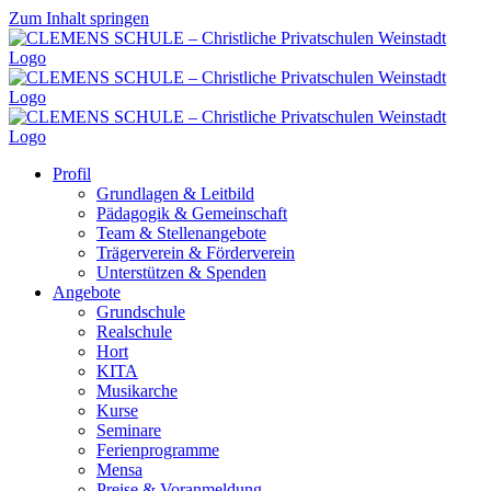
Zum Inhalt springen
Profil
Grundlagen & Leitbild
Pädagogik & Gemeinschaft
Team & Stellenangebote
Trägerverein & Förderverein
Unterstützen & Spenden
Angebote
Grundschule
Realschule
Hort
KITA
Musikarche
Kurse
Seminare
Ferienprogramme
Mensa
Preise & Voranmeldung