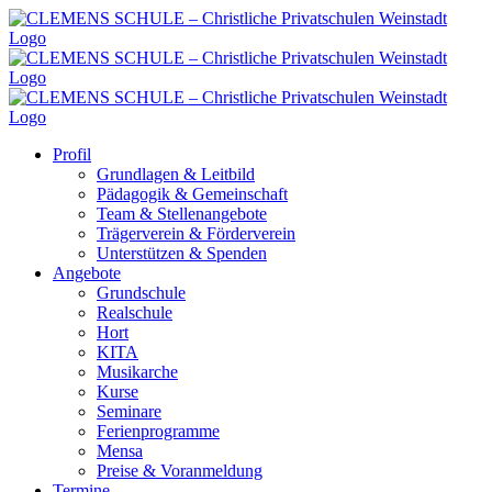
Zum
Inhalt
springen
Profil
Grundlagen & Leitbild
Pädagogik & Gemeinschaft
Team & Stellenangebote
Trägerverein & Förderverein
Unterstützen & Spenden
Angebote
Grundschule
Realschule
Hort
KITA
Musikarche
Kurse
Seminare
Ferienprogramme
Mensa
Preise & Voranmeldung
Termine