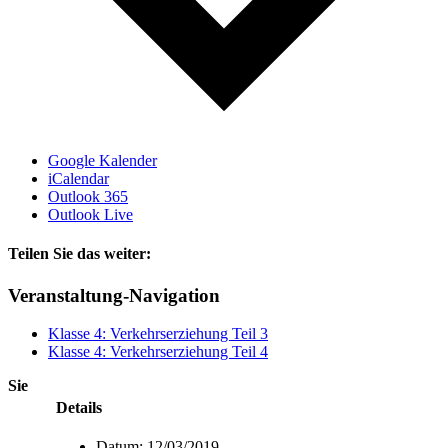
Google Kalender
iCalendar
Outlook 365
Outlook Live
Teilen Sie das weiter:
Facebook
X
E-
Veranstaltung-Navigation
Mail
Klasse 4: Verkehrserziehung Teil 3
Klasse 4: Verkehrserziehung Teil 4
Sie
Details
Datum:
12/03/2019