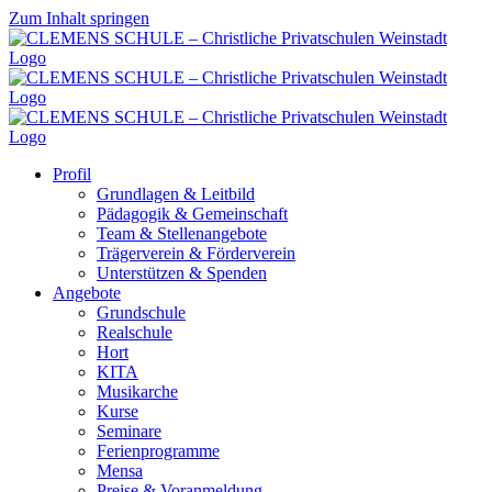
Zum Inhalt springen
Profil
Grundlagen & Leitbild
Pädagogik & Gemeinschaft
Team & Stellenangebote
Trägerverein & Förderverein
Unterstützen & Spenden
Angebote
Grundschule
Realschule
Hort
KITA
Musikarche
Kurse
Seminare
Ferienprogramme
Mensa
Preise & Voranmeldung