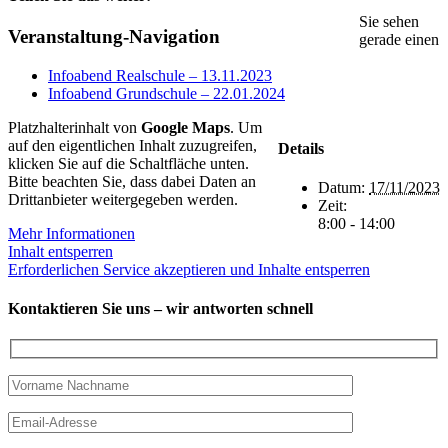
Sie sehen
Facebook
X
E-
Veranstaltung-Navigation
gerade einen
Mail
Infoabend Realschule – 13.11.2023
Infoabend Grundschule – 22.01.2024
Platzhalterinhalt von
Google Maps
. Um
auf den eigentlichen Inhalt zuzugreifen,
Details
klicken Sie auf die Schaltfläche unten.
Bitte beachten Sie, dass dabei Daten an
Datum:
17/11/2023
Drittanbieter weitergegeben werden.
Zeit:
8:00 - 14:00
Mehr Informationen
Inhalt entsperren
Erforderlichen Service akzeptieren und Inhalte entsperren
Kontaktieren Sie uns – wir antworten schnell