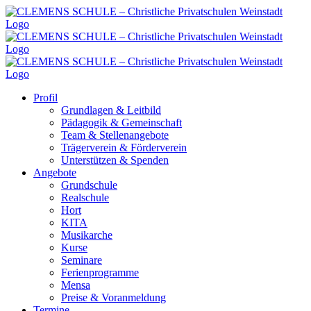
Zum
Inhalt
springen
Profil
Grundlagen & Leitbild
Pädagogik & Gemeinschaft
Team & Stellenangebote
Trägerverein & Förderverein
Unterstützen & Spenden
Angebote
Grundschule
Realschule
Hort
KITA
Musikarche
Kurse
Seminare
Ferienprogramme
Mensa
Preise & Voranmeldung
Termine