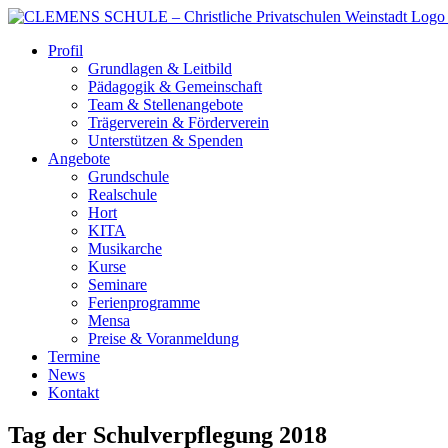
Zum
Inhalt
Profil
springen
Grundlagen & Leitbild
Pädagogik & Gemeinschaft
Team & Stellenangebote
Trägerverein & Förderverein
Unterstützen & Spenden
Angebote
Grundschule
Realschule
Hort
KITA
Musikarche
Kurse
Seminare
Ferienprogramme
Mensa
Preise & Voranmeldung
Termine
News
Kontakt
Tag der Schulverpflegung 2018