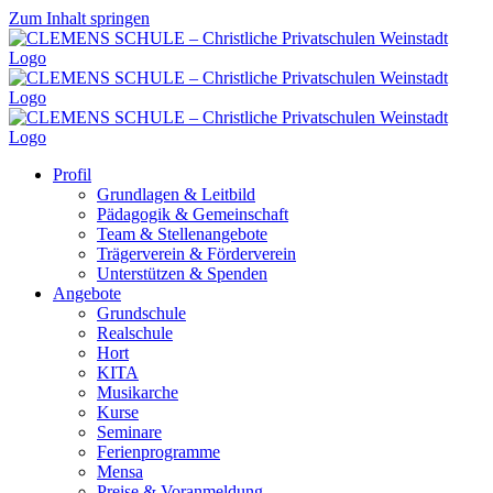
Zum Inhalt springen
Profil
Grundlagen & Leitbild
Pädagogik & Gemeinschaft
Team & Stellenangebote
Trägerverein & Förderverein
Unterstützen & Spenden
Angebote
Grundschule
Realschule
Hort
KITA
Musikarche
Kurse
Seminare
Ferienprogramme
Mensa
Preise & Voranmeldung