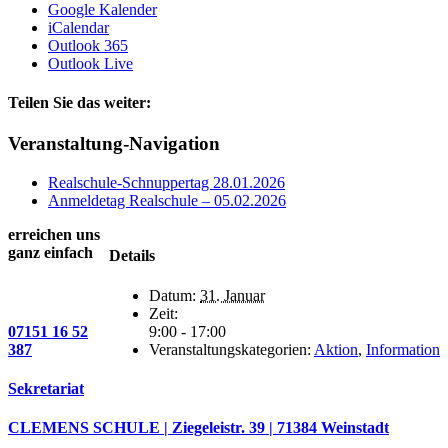
Google Kalender
iCalendar
Outlook 365
Outlook Live
Teilen Sie das weiter:
Facebook
X
E-
Veranstaltung-Navigation
Mail
Realschule-Schnuppertag 28.01.2026
Anmeldetag Realschule – 05.02.2026
erreichen uns
ganz einfach
Details
Datum:
31. Januar
Zeit:
07151 16 52
9:00 - 17:00
387
Veranstaltungskategorien:
Aktion
,
Information
Sekretariat
CLEMENS SCHULE | Ziegeleistr. 39 | 71384 Weinstadt