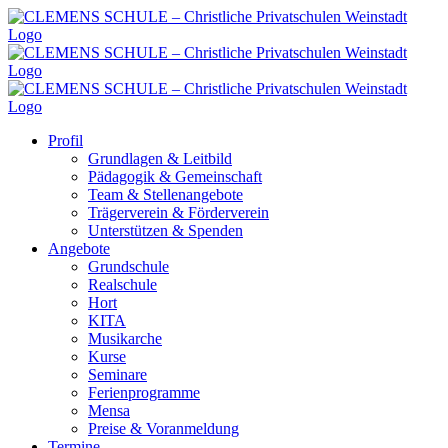
Zum
Inhalt
springen
Profil
Grundlagen & Leitbild
Pädagogik & Gemeinschaft
Team & Stellenangebote
Trägerverein & Förderverein
Unterstützen & Spenden
Angebote
Grundschule
Realschule
Hort
KITA
Musikarche
Kurse
Seminare
Ferienprogramme
Mensa
Preise & Voranmeldung
Termine