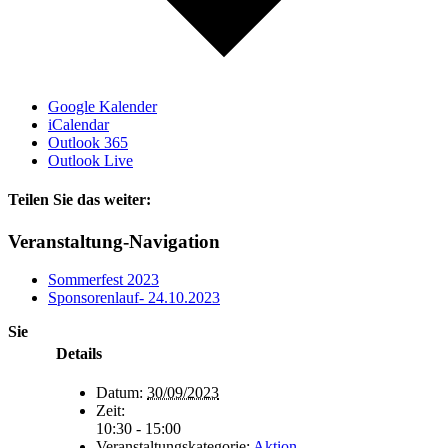
Google Kalender
iCalendar
Outlook 365
Outlook Live
Teilen Sie das weiter:
Facebook
X
E-
Veranstaltung-Navigation
Mail
Sommerfest 2023
Sponsorenlauf- 24.10.2023
Sie
Details
Datum:
30/09/2023
Zeit:
10:30 - 15:00
Veranstaltungskategorie:
Aktion