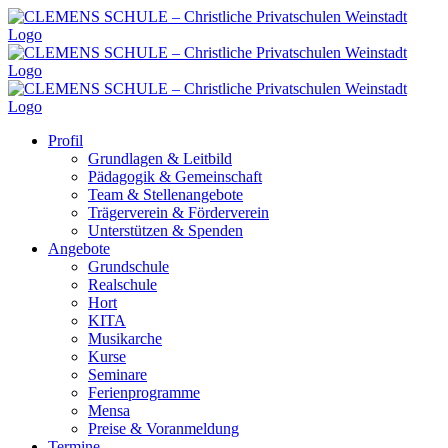
Zum
Inhalt
springen
Profil
Grundlagen & Leitbild
Pädagogik & Gemeinschaft
Team & Stellenangebote
Trägerverein & Förderverein
Unterstützen & Spenden
Angebote
Grundschule
Realschule
Hort
KITA
Musikarche
Kurse
Seminare
Ferienprogramme
Mensa
Preise & Voranmeldung
Termine