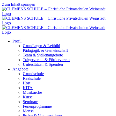
Zum Inhalt springen
Profil
Grundlagen & Leitbild
Pädagogik & Gemeinschaft
Team & Stellenangebote
Trägerverein & Förderverein
Unterstützen & Spenden
Angebote
Grundschule
Realschule
Hort
KITA
Musikarche
Kurse
Seminare
Ferienprogramme
Mensa
Preise & Voranmeldung